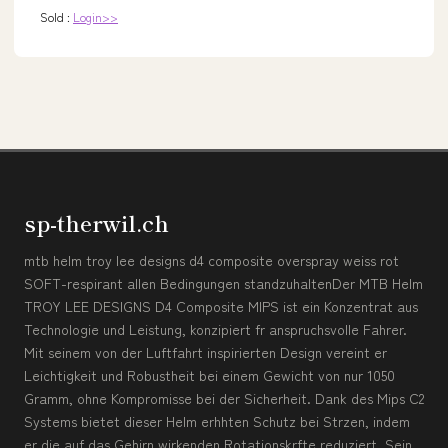
Sold :
Login>>
sp-therwil.ch
mtb helm troy lee designs d4 composite overspray weiss rot
SOFT-respirant allen Bedingungen standzuhaltenDer MTB Helm
TROY LEE DESIGNS D4 Composite MIPS ist ein Konzentrat aus
Technologie und Leistung, konzipiert fr anspruchsvolle Fahrer.
Mit seinem von der Luftfahrt inspirierten Design vereint er
Leichtigkeit und Robustheit bei einem Gewicht von nur 1050
Gramm, ohne Kompromisse bei der Sicherheit. Dank des Mips C2
Systems bietet dieser Helm erhhten Schutz bei Strzen, indem
er die auf das Gehirn wirkenden Rotationskrfte reduziert. Sein