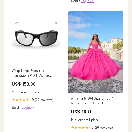
Sold :
Login>>
Wrap Large Prescription
Transitions® XTRActive
Polarized Lens Type:Single
US$ 150.00
Vision
Min. order: 1 piece
Amarra 54204 Size 0 Hot Pink
4.9 (30 reviews)
★★★★★
Quinceanera Dress Train Long
Sold :
Login>>
Sleeve Bow Flowers Sequins
US$ 28.71
Ballgown off the Shoulder
Min. order: 1 piece
4.0 (20 reviews)
★★★★★