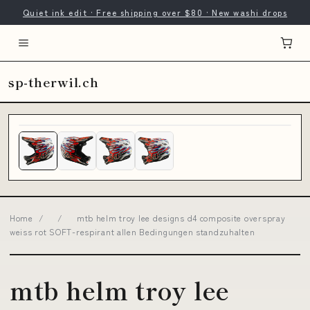
Quiet ink edit · Free shipping over $80 · New washi drops
sp-therwil.ch
Home
/
/
mtb helm troy lee designs d4 composite overspray
weiss rot SOFT-respirant allen Bedingungen standzuhalten
mtb helm troy lee