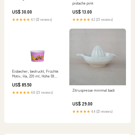
pistache pink
US$ 30.00
US$ 13.00
★★★★★
4.1 (22 reviews)
★★★★★
4.2 (23 reviews)
Eisbecher, bedruckt, Früchte
Motiv, lila, 220 ml, Höhe 59
mm, Ø 85 mm Zucker
US$ 85.50
Zitruspresse minimal badi
★★★★★
4.8 (23 reviews)
US$ 29.00
★★★★★
4.4 (22 reviews)