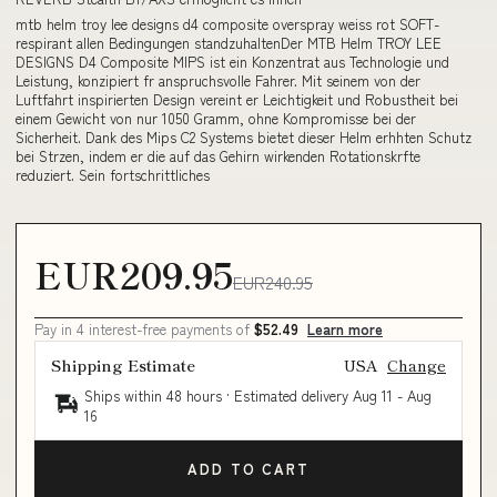
mtb helm troy lee designs d4 composite overspray weiss rot SOFT-
respirant allen Bedingungen standzuhaltenDer MTB Helm TROY LEE
DESIGNS D4 Composite MIPS ist ein Konzentrat aus Technologie und
Leistung, konzipiert fr anspruchsvolle Fahrer. Mit seinem von der
Luftfahrt inspirierten Design vereint er Leichtigkeit und Robustheit bei
einem Gewicht von nur 1050 Gramm, ohne Kompromisse bei der
Sicherheit. Dank des Mips C2 Systems bietet dieser Helm erhhten Schutz
bei Strzen, indem er die auf das Gehirn wirkenden Rotationskrfte
reduziert. Sein fortschrittliches
EUR209.95
EUR240.95
Pay in 4 interest-free payments of
$52.49
Learn more
Shipping Estimate
USA
Change
Ships within 48 hours · Estimated delivery
Aug 11
-
Aug
16
ADD TO CART