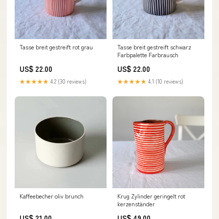
Tasse breit gestreift rot grau
Tasse breit gestreift schwarz
Farbpalette Farbrausch
US$ 22.00
US$ 22.00
★★★★★
4.2 (30 reviews)
★★★★★
4.1 (10 reviews)
Kaffeebecher oliv brunch
Krug Zylinder geringelt rot
kerzenständer
US$ 21.00
US$ 49.00