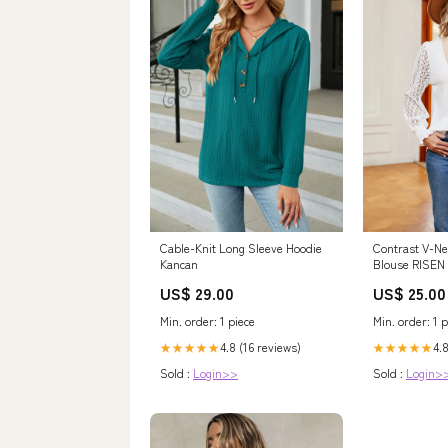
Cable-Knit Long Sleeve Hoodie
Contrast V-Ne
Kancan
Blouse RISEN
US$ 29.00
US$ 25.00
Min. order: 1 piece
Min. order: 1 p
4.8 (16 reviews)
4.8
★★★★★
★★★★★
Sold :
Login>>
Sold :
Login>