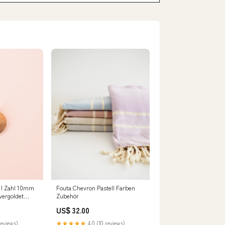
Fouta Chevron Pastell Farben
l | Zahl 10mm
Zubehör
vergoldet
US$ 32.00
★★★★★
4.0 (10 reviews)
reviews)