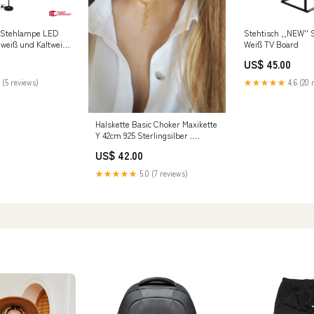
/ Stehlampe LED
Stehtisch ,,NEW'' 
mweiß und Kaltweiß
Weiß TV Board
US$ 45.00
 (5 reviews)
★★★★★
4.6 (20 
Halskette Basic Choker Maxikette
Y 42cm 925 Sterlingsilber .
vergoldet . rosévergoldet
US$ 42.00
crystalkidsschmuck
★★★★★
5.0 (7 reviews)