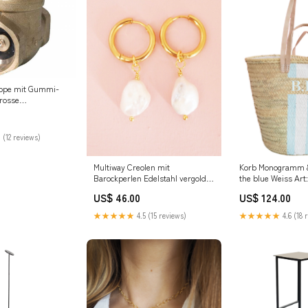
appe mit Gummi-
grosse
ngen 1 1/4"
 (12 reviews)
Multiway Creolen mit
Korb Monogramm & 
Barockperlen Edelstahl vergoldet
the blue Weiss Art:
Creolen:1.6 cm
US$ 46.00
US$ 124.00
★★★★★
4.5 (15 reviews)
★★★★★
4.6 (18 