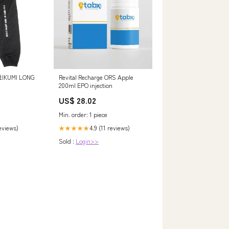
KUMI LONG
Revital Recharge ORS Apple
200ml EPO injection
US$ 28.02
Min. order: 1 piece
reviews)
4.9 (11 reviews)
★★★★★
Sold :
Login>>