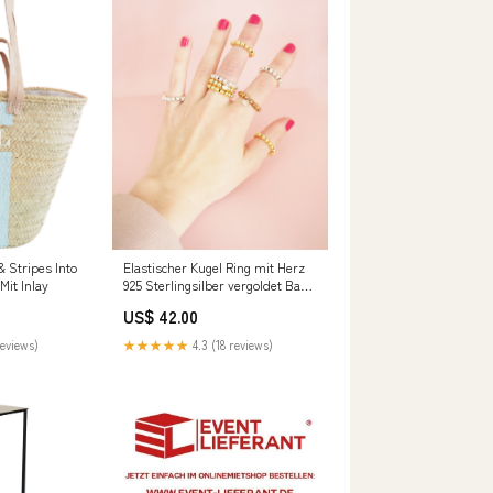
Elastischer Kugel Ring mit Herz
Stripes Into
925 Sterlingsilber vergoldet Basic
Mit Inlay
Schmuck
US$ 42.00
★★★★★
4.3 (18 reviews)
reviews)