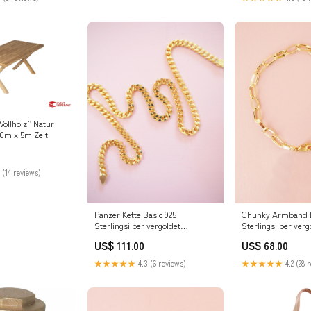
,Vollholz’’ Natur
0m x 5m Zelt
 (14 reviews)
Panzer Kette Basic 925
Chunky Armband B
Sterlingsilber vergoldet
Sterlingsilber verg
Crystalpoint
Sternenkind
US$ 111.00
US$ 68.00
★★★★★
4.3 (6 reviews)
★★★★★
4.2 (28 