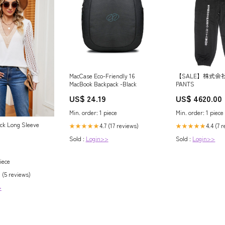
MacCase Eco-Friendly 16
【SALE】株式会社I
MacBook Backpack -Black
PANTS
US$ 24.19
US$ 4620.00
Min. order: 1 piece
Min. order: 1 piece
ck Long Sleeve
4.7 (17 reviews)
4.4 (7 
★★★★★
★★★★★
Sold :
Login>>
Sold :
Login>>
iece
 (5 reviews)
>