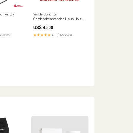
Schwarz /
Verkleidung für
Garderobenständer L aus Holz
Weiß lakiert Mietzeitraum inkl.
US$ 45.00
Belieferungs- & Abholtag:31 - 60
Tage
reviews)
★★★★★
4.1 (5 reviews)