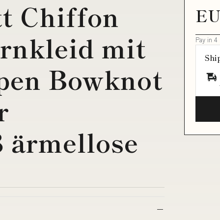
t Chiffon
EU
rnkleid mit
Pay in 4
Shi
rpen Bowknot
r
 ärmellose