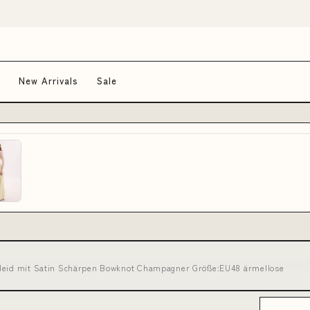
Quiet ink edit · Free shipping over $80 · New washi drops
New Arrivals
Sale
kleid mit Satin Schärpen Bowknot Champagner Größe:EU48 ärmellose