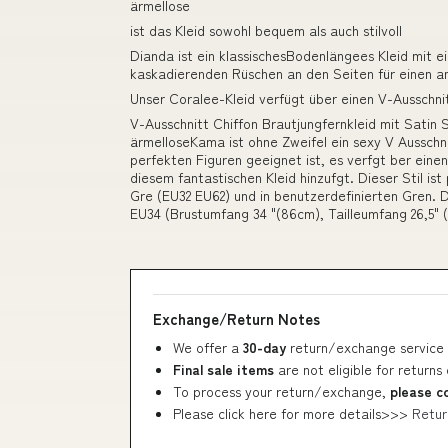
ärmellose
ist das Kleid sowohl bequem als auch stilvoll
Dianda ist ein klassischesBodenlängees Kleid mit e
kaskadierenden Rüschen an den Seiten für einen a
Unser Coralee-Kleid verfügt über einen V-Ausschni
V-Ausschnitt Chiffon Brautjungfernkleid mit Sat
ärmelloseKama ist ohne Zweifel ein sexy V Ausschni
perfekten Figuren geeignet ist, es verfgt ber eine
diesem fantastischen Kleid hinzufgt. Dieser Stil ist 
Gre (EU32 EU62) und in benutzerdefinierten Gren. D
EU34 (Brustumfang 34 "(86cm), Tailleumfang 26,5" 
Exchange/Return Notes
We offer a
30-day
return/exchange service 
Final sale items
are not eligible for returns
To process your return/exchange,
please c
Please click here for more details>>>
Retur