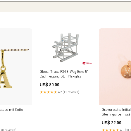
Global Truss F34 3-Weg Ecke 5°
Dachneigung SET Plexiglas
US$ 80.00
★★★★★
4.2 (19 reviews)
stabe mit Kette
Gravurplatte Initia
Sterlingsilber rosé
SALE
US$ 22.00
 (8 reviews)
★★★★★
4.5 (10 