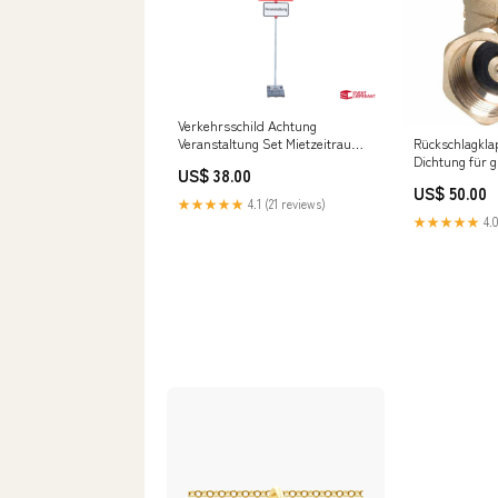
Verkehrsschild Achtung
Veranstaltung Set Mietzeitraum
Rückschlagkl
inkl. Belieferungs- & Abholtag:13
Dichtung für 
US$ 38.00
- 24 Monate ( Preis pro Monat )
Durchflussme
US$ 50.00
Erdleitungen
★★★★★
4.1 (21 reviews)
★★★★★
4.0