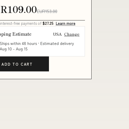
R109.00
EUR153.00
 interest-free payments of
$27.25
Learn more
pping Estimate
USA
Change
Ships within 48 hours · Estimated delivery
Aug 10
-
Aug 15
ADD TO CART