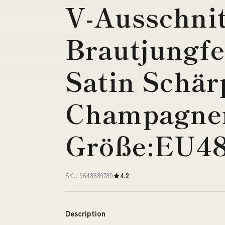
V-Ausschnit
Brautjungfe
Satin Schä
Champagne
Größe:EU48
SKU 9648889780
4.2
Description