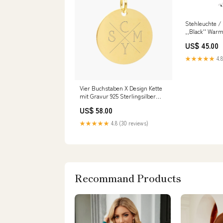
Stehleuchte 
,,Black'' War
Kreidetafel
US$ 45.00
★★★★★
4.8
Vier Buchstaben X Design Kette
mit Gravur 925 Sterlingsilber
vergoldet Blau
US$ 58.00
★★★★★
4.8 (30 reviews)
Recommand Products