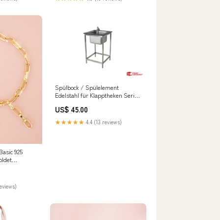
Spülbock / Spülelement
Edelstahl für Klapptheken Serie
Traversen
US$ 45.00
★★★★★
4.4 (13 reviews)
asic 925
oldet
reviews)