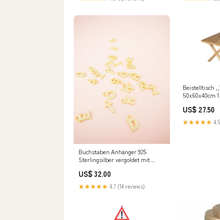
Beistelltisch ,
50x60x40cm 1
US$ 27.50
★★★★★
4.5
Buchstaben Anhänger 925
Sterlingsilber vergoldet mit
Zirkonia Buchstabe:B
US$ 32.00
★★★★★
4.7 (14 reviews)