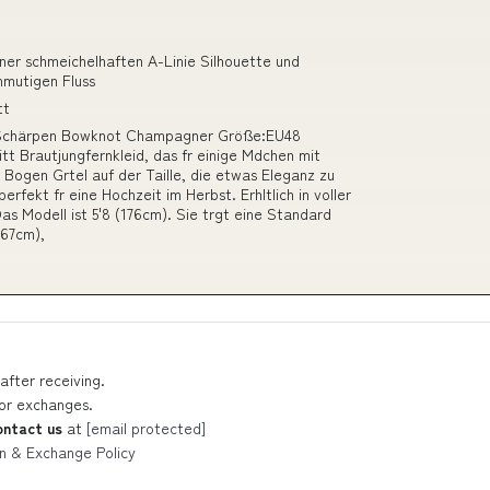
iner schmeichelhaften A-Linie Silhouette und
nmutigen Fluss
tt
in Schärpen Bowknot Champagner Größe:EU48
tt Brautjungfernkleid, das fr einige Mdchen mit
n Bogen Grtel auf der Taille, die etwas Eleganz zu
perfekt fr eine Hochzeit im Herbst. Erhltlich in voller
as Modell ist 5'8 (176cm). Sie trgt eine Standard
(67cm),
after receiving.
 or exchanges.
ontact us
at
[email protected]
n & Exchange Policy